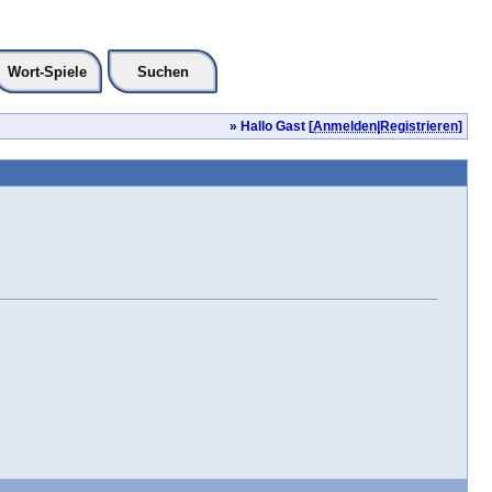
Wort-Spiele
Suchen
» Hallo Gast [
Anmelden
|
Registrieren
]