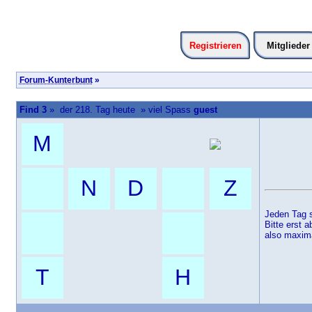
Registrieren
Mitglieder
Forum-Kunterbunt
»
Find 3
» der 218. Tag heute » viel Spass
guest
M
N
D
Z
Jeden Tag s
Bitte erst 
also maxima
T
H