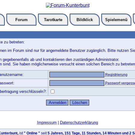
Forum
Tarotkarte
Bildklick
Spielemenü
e zu betreten:
nen im Forum sind nur für angemeldete Benutzer zugänglich. Bitte nutzen Si
h gegebenenfalls ab und kontaktieren den zuständigen Administrator.
 sind. Sie haben möglicherweise versucht einen solchen Bereich zu betreten
enutzername:
Registrierung
asswort:
Passwort vergess
bertragung verschlüsseln?:
Impressum
|
Datenschutzerklärung
unterbunt,
ist
" Online "
seit
5 Jahren, 151 Tage, 11 Stunden, 14 Minuten und 2