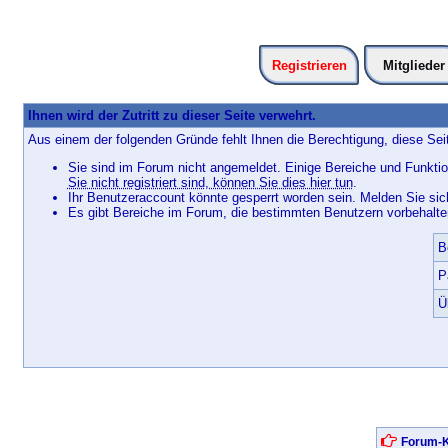
Registrieren
Mitglieder
Ihnen wird der Zutritt zu dieser Seite verwehrt.
Aus einem der folgenden Gründe fehlt Ihnen die Berechtigung, diese Seit
Sie sind im Forum nicht angemeldet. Einige Bereiche und Funktio
Sie nicht registriert sind, können Sie dies hier tun
.
Ihr Benutzeraccount könnte gesperrt worden sein. Melden Sie sic
Es gibt Bereiche im Forum, die bestimmten Benutzern vorbehalten
B
P
Ü
Forum-K