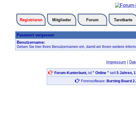
Registrieren
Mitglieder
Forum
Tarotkarte
Passwort vergessen
Benutzername:
Geben Sie hier Ihren Benutzernamen ein, damit wir Ihnen weitere Infor
Impressum
|
Dat
Forum-Kunterbunt,
ist
" Online "
seit
5 Jahren, 
Forensoftware:
Burning Board 2.