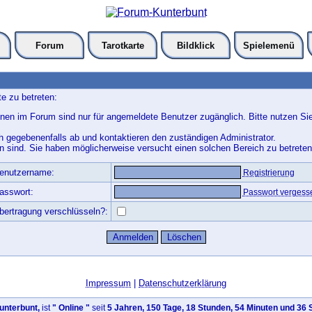
Forum
Tarotkarte
Bildklick
Spielemenü
e zu betreten:
nen im Forum sind nur für angemeldete Benutzer zugänglich. Bitte nutzen Si
h gegebenenfalls ab und kontaktieren den zuständigen Administrator.
 sind. Sie haben möglicherweise versucht einen solchen Bereich zu betreten
enutzername:
Registrierung
asswort:
Passwort vergess
bertragung verschlüsseln?:
Impressum
|
Datenschutzerklärung
nterbunt,
ist
" Online "
seit
5 Jahren, 150 Tage, 18 Stunden, 54 Minuten und 36