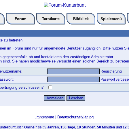
Forum
Tarotkarte
Bildklick
Spielemenü
e zu betreten:
nen im Forum sind nur für angemeldete Benutzer zugänglich. Bitte nutzen Si
h gegebenenfalls ab und kontaktieren den zuständigen Administrator.
 sind. Sie haben möglicherweise versucht einen solchen Bereich zu betreten
enutzername:
Registrierung
asswort:
Passwort vergess
bertragung verschlüsseln?:
Impressum
|
Datenschutzerklärung
nterbunt,
ist
" Online "
seit
5 Jahren, 150 Tage, 19 Stunden, 50 Minuten und 12