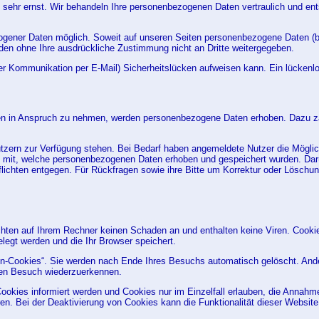
 sehr ernst. Wir behandeln Ihre personenbezogenen Daten vertraulich und en
ogener Daten möglich. Soweit auf unseren Seiten personenbezogene Daten (b
werden ohne Ihre ausdrückliche Zustimmung nicht an Dritte weitergegeben.
der Kommunikation per E-Mail) Sicherheitslücken aufweisen kann. Ein lückenlos
ngen in Anspruch zu nehmen, werden personenbezogene Daten erhoben. Dazu zä
 Nutzern zur Verfügung stehen. Bei Bedarf haben angemeldete Nutzer die Mögli
h mit, welche personenbezogenen Daten erhoben und gespeichert wurden. Darüb
chten entgegen. Für Rückfragen sowie ihre Bitte um Korrektur oder Löschung
chten auf Ihrem Rechner keinen Schaden an und enthalten keine Viren. Cookies
legt werden und die Ihr Browser speichert.
-Cookies“. Sie werden nach Ende Ihres Besuchs automatisch gelöscht. Ander
ten Besuch wiederzuerkennen.
ookies informiert werden und Cookies nur im Einzelfall erlauben, die Annahm
. Bei der Deaktivierung von Cookies kann die Funktionalität dieser Website