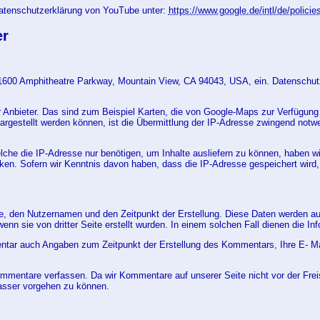
Datenschutzerklärung von YouTube unter:
https://www.google.de/intl/de/policie
er
, 1600 Amphitheatre Parkway, Mountain View, CA 94043, USA, ein. Datenschut
 Anbieter. Das sind zum Beispiel Karten, die von Google-Maps zur Verfügung
gestellt werden können, ist die Übermittlung der IP-Adresse zwingend notwen
lche die IP-Adresse nur benötigen, um Inhalte ausliefern zu können, haben wi
ken. Sofern wir Kenntnis davon haben, dass die IP-Adresse gespeichert wird, 
se, den Nutzernamen und den Zeitpunkt der Erstellung. Diese Daten werden aus
n sie von dritter Seite erstellt wurden. In einem solchen Fall dienen die Inf
tar auch Angaben zum Zeitpunkt der Erstellung des Kommentars, Ihre E- Ma
mmentare verfassen. Da wir Kommentare auf unserer Seite nicht vor der Freis
asser vorgehen zu können.