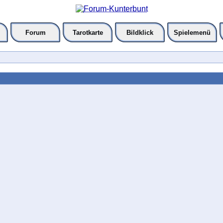
Forum
Tarotkarte
Bildklick
Spielemenü