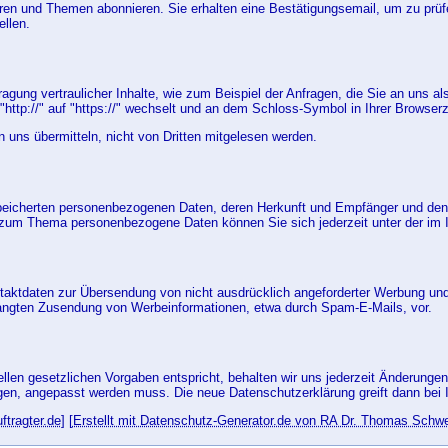
en und Themen abonnieren. Sie erhalten eine Bestätigungsemail, um zu prüfe
ellen.
gung vertraulicher Inhalte, wie zum Beispiel der Anfragen, die Sie an uns a
ttp://" auf "https://" wechselt und an dem Schloss-Symbol in Ihrer Browserz
n uns übermitteln, nicht von Dritten mitgelesen werden.
espeicherten personenbezogenen Daten, deren Herkunft und Empfänger und den
n zum Thema personenbezogene Daten können Sie sich jederzeit unter der 
ktdaten zur Übersendung von nicht ausdrücklich angeforderter Werbung und I
erlangten Zusendung von Werbeinformationen, etwa durch Spam-E-Mails, vor.
en gesetzlichen Vorgaben entspricht, behalten wir uns jederzeit Änderungen 
ungen, angepasst werden muss. Die neue Datenschutzerklärung greift dann bei
tragter.de
] [
Erstellt mit Datenschutz-Generator.de von RA Dr. Thomas Schw