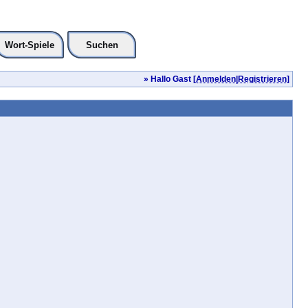
Wort-Spiele
Suchen
» Hallo Gast [
Anmelden
|
Registrieren
]