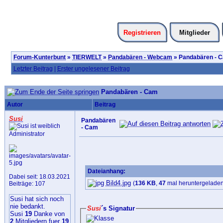
Registrieren
Mitglieder
Forum-Kunterbunt
»
TIERWELT
»
Pandabären - Webcam
»
Pandabären - 
Letzter Beitrag
|
Erster ungelesener Beitrag
Pandabären - Cam
Autor
Beitrag
Susi
Pandabären
- Cam
Administrator
Dateianhang:
Dabei seit: 18.03.2021
Bild4.jpg
(
136 KB
,
47
mal heruntergeladen
Beiträge: 107
Susi hat sich noch
nie bedankt.
Susi
´s Signatur
Susi
19
Danke von
2
Mitgliedern fuer
19