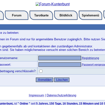
Forum
Tarotkarte
Bildklick
Spielemenü
e zu betreten:
nen im Forum sind nur für angemeldete Benutzer zugänglich. Bitte nutzen Si
h gegebenenfalls ab und kontaktieren den zuständigen Administrator.
 sind. Sie haben möglicherweise versucht einen solchen Bereich zu betreten
enutzername:
Registrierung
asswort:
Passwort vergess
bertragung verschlüsseln?:
Impressum
|
Datenschutzerklärung
nterbunt,
ist
" Online "
seit
5 Jahren, 150 Tage, 16 Stunden, 15 Minuten und 10